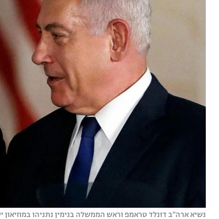
נשיא ארה''ב דונלד טראמפ וראש הממשלה בנימין נתניהו במוזיאון יש