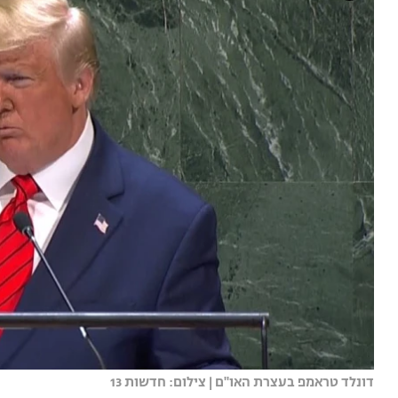
דונלד טראמפ בעצרת האו''ם | צילום: חדשות 13