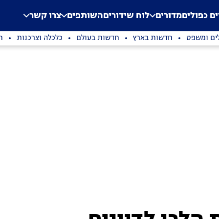
.
Application error: a clien
ים כפולים
מדורים
לוח שידורים
השותפים
צרו קשר
ים ומשפט
חדשות בארץ
חדשות בעולם
כלכלה וצרכנות
ת