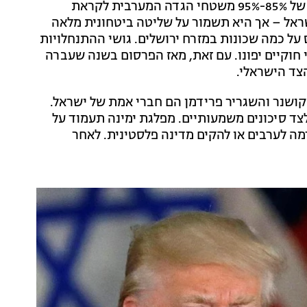
בשנה שעברה פורסמו עיקרי התוכנית, הכוללים הקצאה של 85%-95% משטחי הגדה המערבית לקראת
ראל – אך היא תשמור על שליטה ביטחונית מלאה
על כמה שכונות במזרח ירושלים. גושי ההתנחלויות
מאחזים הבלתי חוקיים יפונו. עם זאת, מאז הפרסום בשנה שעברה
הצד הישראלי.
 קושנר והשגריר פרידמן הם חברי אמת של ישראל.
צד סיכונים משמעותיים. מפלגת ימינה תעמוד על
ה לערבים או להקים מדינה פלסטינית. לאחר