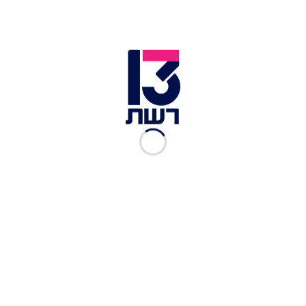
הימין הקיצוני באזור מזרח גרמניה בכלל, ובעיר דרזדן,
בירת מדינת סקסוניה, בפרט.
לכתבות נוספות בחדשות 13:
הישראלית שפגשה את האם ל-44 ילדים: "לא רואים
עליה"
אחרי 73 מקרי מוות, ארה"ב מזהירה: מסוכן להשכיב
תינוקות בשיפוע
כשנה לאחר החילוץ הדרמטי של הלכודים: המערה
בתאילנד נפתחה לקהל