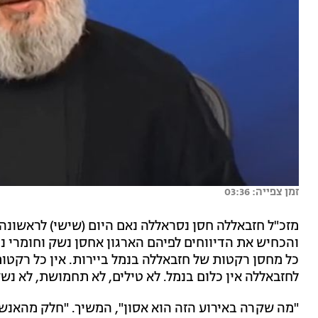
זמן צפייה: 03:36
מזכ"ל חזבאללה חסן נסראללה נאם היום (שישי) לראשונה
והכחיש את הדיווחים לפיהם הארגון אחסן נשק וחומרי נפ
כל מחסן רקטות של חזבאללה בנמל ביירות. אין כל רקטות
לחזבאללה אין כלום בנמל. לא טילים, לא תחמושת, לא נשק,
"מה שקרה באירוע הזה הוא אסון", המשיך. "חלק מהאנש