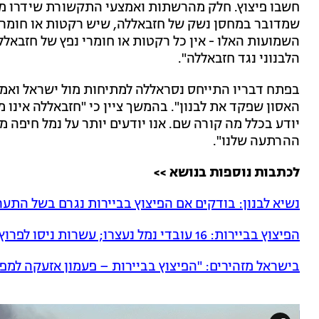
חשבו פיצוץ. חלק מהרשתות ואמצעי התקשורת שידרו מפי
שמדובר במחסן נשק של חזבאללה, שיש רקטות או חומרי 
השמועות האלו - אין כל רקטות או חומרי נפץ של חזבאללה
הלבנוני נגד חזבאללה".
בפתח דבריו התייחס נסראללה למתיחות מול ישראל ואמר 
האסון שפקד את לבנון". בהמשך ציין כי "חזבאללה אינו מ
יודע בכלל מה קורה שם. אנו יודעים יותר על נמל חיפה מ
ההרתעה שלנו".
לכתבות נוספות בנושא >>
נשיא לבנון: בודקים אם הפיצוץ בביירות נגרם בשל התער
הפיצוץ בביירות: 16 עובדי נמל נעצרו; עשרות ניסו לפרוץ לפרלמנט
בישראל מזהירים: "הפיצוץ בביירות – פעמון אזעקה למפ