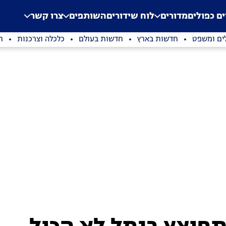
.
Application error: a clien
ים כפולים
מדורים
לוח שידורים
השותפים
צרו קשר
ים ומשפט
חדשות בארץ
חדשות בעולם
כלכלה וצרכנות
ת