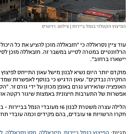
הפיצוץ הקטלני בנמל ביירות | צילום: רויטרס
עוד ציין נסראללה כי "חזבאללה מוכן להציע את כל היכול
הרלוונטיים במטרה לסייע במשבר זה. חזבאללה מוכן לס
יישארו ברחוב".
מוקדם יותר היום נשיא לבנון מישל עאון התייחס לפיצוץ ש
החקירה נבדקים". עאון הדגיש כי בנוסף לאפשרות שמדוב
האופציה שהאירוע נגרם באופן מכוון על ידי גורם זר. "ה
אפשרות של התערבות חיצונית באמצות שיגור רקטה או 
הלילה עצרה משטרת לבנון 16 מעובדי 
חקרו הרשויות 18 עובדים, בהם פקידים וכמה עובדי תחזוקה. חקירת האירוע נמשכת.
תגיות:
הפיצוץ בנמל ביירות
חיזבאללה
חסן נסראללה
לב