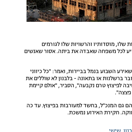
ות שלו, מוסדותיו והרשויות שלו לגורמים
ייע לכל משפחה שאבדה את ביתה. אסור שאנשים
אירע השבוע בנמל בביירות, ואמר: "כל כיווני
ר ברשלנות או בתאונה - בלבנון לא שוללים את
סיבה לפיצוץ טרם נקבעה", הסביר, "אולם קיימת
פצצה".
הנמל בביירות - בהם גם המנכ"ל, בחשד למעורבות בפיצוץ. עד כה
נון
שישי