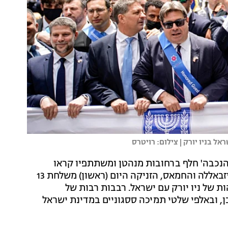
ל בניו יורק | צילום: רויטרס
נכבה' חלף ברחובות מנהטן ומשתתפיו קראו
להשמדתה של מדינת ישראל כשהם מניפים את דגלי החיזבאללה והחמאס, הזניקה היום (ראשון) משלחת 13
ת של ניו יורק עם ישראל. רבבות רבות של
, ובאלפי שלטי תמיכה ססגוניים במדינת ישראל