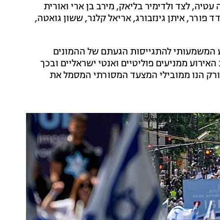
טיה, לצד ולדימיר בליאק, מירב בן ארי ואורית
פורר, איתן גינזבורג, אריאל קלנר, ששון גואטה,
ע המשמעותי להתגייסות הגעתם של ההמונים
אירוע ממניעים פוליטיים ואנטי ישראליים ובכך
ה ראש העיר ניו יורק הנו ממובילי המצעד המסורתי המסמל את