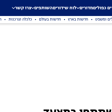
.
Application error: a clien
ים כפולים
מדורים
לוח שידורים
השותפים
צרו קשר
ים ומשפט
חדשות בארץ
חדשות בעולם
כלכלה וצרכנות
ת