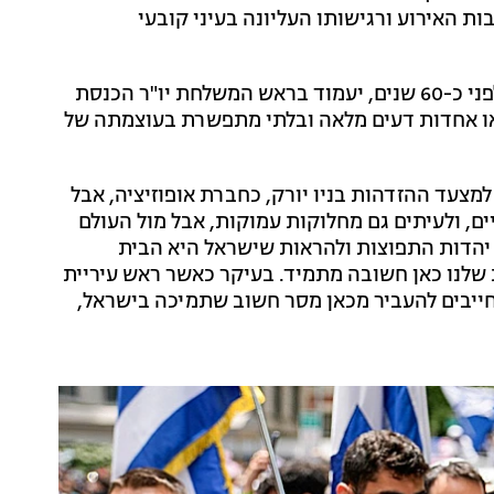
 האירוע ורגישותו העליונה בעיני קובעי
ברוח זו, הוחלט כי לראשונה מיום היווסדו של המצעד - לפני כ-60 שנים, יעמוד בראש המשלחת יו"ר הכנסת
בטאו אחדות דעים מלאה ובלתי מתפשרת בעוצמתה של
 למצעד ההזדהות בניו יורק, כחברת אופוזיציה, אבל
יים, ולעיתים גם מחלוקות עמוקות, אבל מול העולם
 יהדות התפוצות ולהראות שישראל היא הבית
ת שלנו כאן חשובה מתמיד. בעיקר כאשר ראש עיריית
 חייבים להעביר מכאן מסר חשוב שתמיכה בישראל,