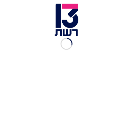
מזכ''ל חיזבאללה, חסן נסראללה | צילום: חדשות 10
"אני קורא למפגינים: פתחו את הכבישים החסומים
והדרכים כדי שיחזרו אנשים לחיים נורמליים"', המשיך
נסראללה. "תמשיכו להפגין - אבל בלי לחסום את כל
הכבישים". לדבריו, "יש במחאה מפלגות שמנתבות
אותה, גורמים שרוצים לייצר ריק פוליטי בלבנון".