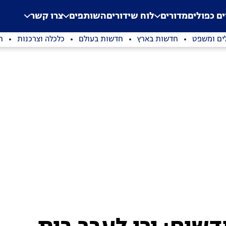
.
Application error: a clien
ים כפולים
מדורים
לוח שידורים
השותפים
צרו קשר
ים ומשפט
חדשות בארץ
חדשות בעולם
כלכלה וצרכנות
ת