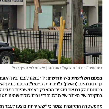
בית ספר "בית חי' מושקא" בטורונטו | צילום: לפי סעיף 27 א'
בפעם השלישית ב-7 חודשים:
ירי בוצע לעבר בית הספר 
כך דווח היום (ראשון) ב"ניו יורק טיימס". מדובר ברצף א
בכוונתם לקדם את סוגיית המאבק באנטישמיות במדינה 
בחקירה של הצתה של מרכז יהודי ובית כנסת שהיוו מטרה
מהמשטרה המקומית נמסר כי "שש יריות בוצעו לעבר חזי