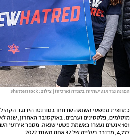
הפגנה נגד אנטישמיות בקנדה (ארכיון) | צילום: Shutterstock
כמחצית מפשעי השנאה שדווחו בטורנטו היו נגד הקהילה
מוסלמים, פלסטינים וערבים. באוקטובר האחרון, שנה ל
101 אנשים נעצרו באשמת פשעי שנאה. מספר אירועי 
4,777, מדובר בעלייה של 32 אחוז משנת 2022.