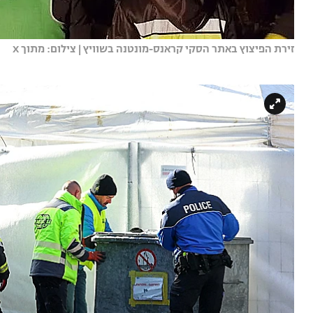
זירת הפיצוץ באתר הסקי קראנס-מונטנה בשוויץ | צילום: מתוך X