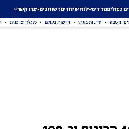
.
Application error: a clien
ים כפולים
מדורים
לוח שידורים
השותפים
צרו קשר
ים ומשפט
חדשות בארץ
חדשות בעולם
כלכלה וצרכנות
ת