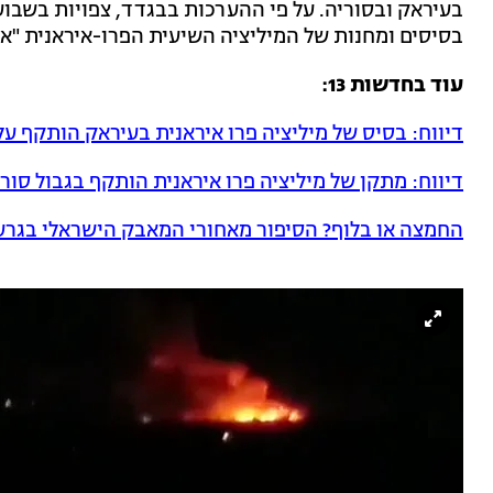
בעיראק ובסוריה. על פי ההערכות בבגדד, צפויות בשבוע
בסיסים ומחנות של המיליציה השיעית הפרו-איראנית "א
עוד בחדשות 13:
דיווח: בסיס של מיליציה פרו איראנית בעיראק הותקף על
דיווח: מתקן של מיליציה פרו איראנית הותקף בגבול סור
החמצה או בלוף? הסיפור מאחורי המאבק הישראלי בגרעי