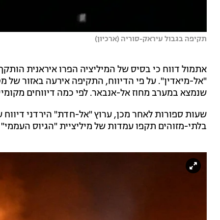
תקיפה בגבול עיראק-סוריה (ארכיון)
אתמול דווח כי בסיס של המיליציה הפרו איראנית הותקף 
"אל-מיאדין". על פי הדיווח, התקיפה אירעה באזור של 
שנמצא במערב מחוז אל-אנבאר. לפי כמה דיווחים מקומיים
שעות ספורות לאחר מכן, ערוץ "אל-חדת" הירדני דיווח ע
בלתי-מזוהים תקפו עמדות של מיליציית "הגיוס העממי" 