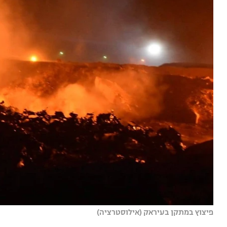
פיצוץ במתקן בעיראק (אילוסטרציה)