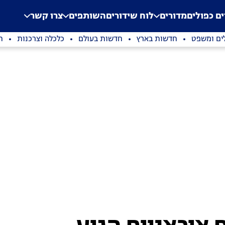
.
Application error: a clien
ים כפולים
מדורים
לוח שידורים
השותפים
צרו קשר
ים ומשפט
חדשות בארץ
חדשות בעולם
כלכלה וצרכנות
ת