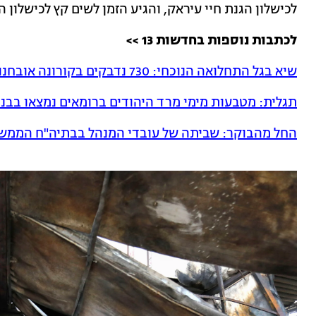
לכישלון הגנת חיי עיראק, והגיע הזמן לשים קץ לכישלון ה
לכתבות נוספות בחדשות 13 >>
שיא בגל התחלואה הנוכחי: 730 נדבקים בקורונה אובחנו אתמול
תגלית: מטבעות מימי מרד היהודים ברומאים נמצאו בבני
החל מהבוקר: שביתה של עובדי המנהל בבתיה"ח הממש