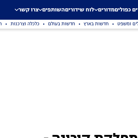
.
Application error: a clien
ים כפולים
מדורים
לוח שידורים
השותפים
צרו קשר
ים ומשפט
חדשות בארץ
חדשות בעולם
כלכלה וצרכנות
ת