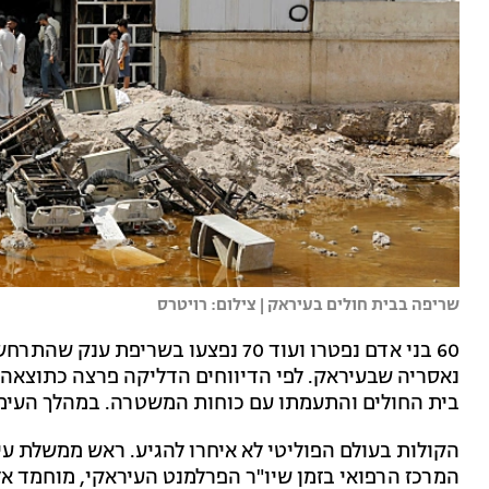
שריפה בבית חולים בעיראק | צילום: רויטרס
60 בני אדם נפטרו ועוד 70 נפצעו בשר
נאסריה שבעיראק. לפי הדיווחים הדליקה פרצה כתוצאה מ
בית החולים והתעמתו עם כוחות המשטרה. במהלך העימותים, נש
הקולות בעולם הפוליטי לא איחרו להגיע. ראש ממשלת עי
המרכז הרפואי בזמן ש
יו"ר הפרלמנט העיראקי, מוחמד אל