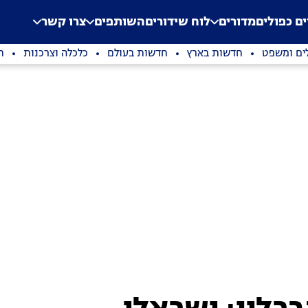
.
Application error: a clien
ים כפולים
מדורים
לוח שידורים
השותפים
צרו קשר
ים ומשפט
חדשות בארץ
חדשות בעולם
כלכלה וצרכנות
ת