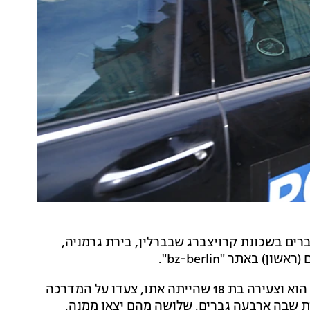
י שלושה גברים בשכונת קרויצברג שבברלין, בירת גרמניה,
 באתר "bz-berlin".
הצעיר סיפר למשטרה בגרמניה כי בסביבות השעה 22:15 הוא וצעירה בת 18 שהייתה אתו, צעדו על המדרכה
נית שבה ארבעה גברים, שלושה מהם יצאו ממנה,