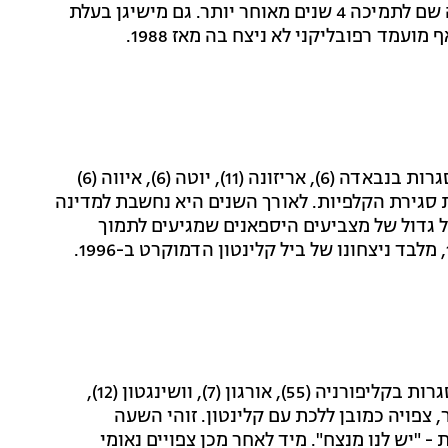
בוש ניצח בקולרדו ב-2004 ברוב ניכר, אך גם אובמה זכה שם לתמיכה 4 שנים מאוחר יותר. גם מישיגן בעלת
הקלפיות נסגרות בנבאדה (6), אריזונה (11), יוטה (6), איווה (6)
 בשעת סגירת הקלפיות. לאורך השנים היא נחשבת למדינה
 גדול של מצביעים היספאנים שמגיעים לתמוך
הקלפיות נסגרות בקליפורניה (55), אורגון (7), וושינגטון (12),
הגדולה ביותר, צפויה כמובן ללכת עם קלינטון. זוהי השעה
 "יש לנו מנצח". מיד לאחר מכן צפויים נאומי