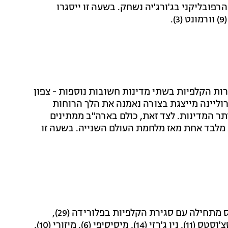
פובליקני בג'ורג'יה נשחק. בשעה זו ייסגרו
רות הקלפיות בשתי מדינות חשובות נוספות - צפון
וענים כי צפון קרוליינה מייצגת בצורה נאמנה את הלך הרוחות
ר המדינות. לצד זאת, כולם בארה"ב ממתינים
מלבד אחת מאז מלחמת העולם השנייה. בשעה זו
שעת העומס מתחילה עם סגירת הקלפיות בפלורידה (29),
פנסילבניה (20), ניו המפשיר (4), מיין (4), מרילנד (10), מסצ'וסטס (11), ניו ג'רזי (14), מיסיסיפי (6), מיזורי (10),