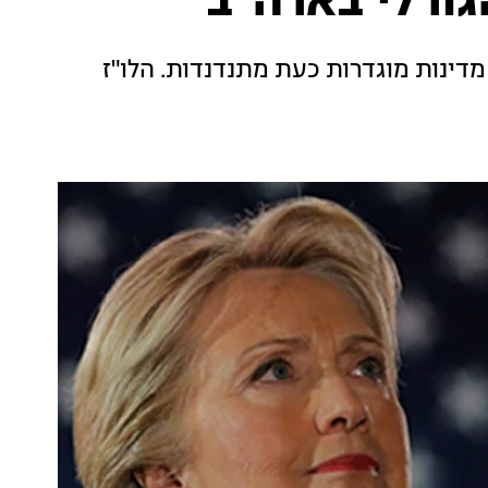
ורלי בארה"ב
ראמפ וקלינטון מגיעים לסוף הקמפיין כש-14 מדינות מוגדרות כעת מתנדנדות. הלו"ז