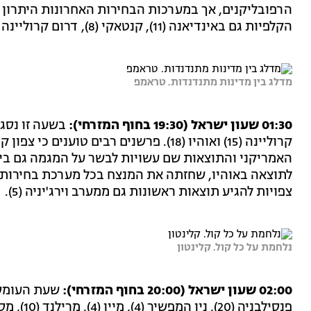
הרפובליקנים, אך במערכות הבחירות האחרונות היתרון הר
הקלפיות גם באינדיאנה (11), קנטאקי (8), דרום קרוליינה (9) וורמונט (3).
מדלג בין מדינות מתנדנדות. טראמפ
01:30 שעון ישראל (19:30 בחוף המזרחי):
בשעה זו נסג
קרוליינה (15) ואוהיו (18). פרשנים רבים ט
האמריקני והתוצאות שם עשויות לבשר על המגמה גם בית
לתוצאה באוהיו, שחזתה את המנצח בכל מערכת בחירות 
צפויות להגיע תוצאות ראשונות גם ממערב וירג'יניה (5).
נלחמת על כל קול. קלינטון
02:00 שעון ישראל (20:00 בחוף המזרחי):