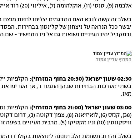
אלבמה (9), טנסי (11), אוקלהומה (7), אילינוי (20) רוד איילנד (4), דלאוור (3), קונטיקט (7) ומחוז קולומביה (3).
בשלב זה קשה לנבא האם המדגמים יצליחו לחזות מנצח ב
יבשר ככל הנראה על ניצחון של קלינטון בבחירות. הפסד 
ובמקביל יהיו העיניים נשואות גם אל ניו המפשיר - שם ה
המרוץ עדיין צמוד
02:30 שעון ישראל (20:30 בחוף המזרחי):
בשתי מערכות הבחירות שבהן התמודד, אך העדיפו את 
מאז.
03:00 שעון ישראל (21:00 בחוף המזרחי):
וויסקונסין (10) וניו מקסיקו (5). מרבית העיניים בשעה זו יהיו נשואות למדינת המפתח קולורדו.
בשלב זה רוב תשומת הלב תופנה לתוצאות בקולרדו המתנדנ