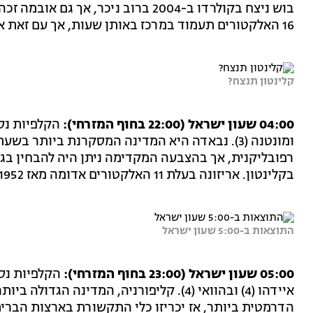
16 האלקטורים תעמוד במרכז באותן שעות, אך עם זאת אף מועמד רפובליקני לא ניצח בה מאז 1988.
קלינטון תנצח?
04:00 שעון ישראל (22:00 בחוף המזרחי):
ומונטנה (3). נבאדה היא המדינה המסקרנת ביותר
רפובליקנית, אך בהצבעה המקדימה ניתן היה להבחין בגל
בקלינטון. אריזונה בעלת 11 האלקטורים אדומה מאז 1952, מלבד ניצחונו של ביל קלינטון הדמוקרט ב-1996.
התוצאות ב-5:00 שעון ישראל
05:00 שעון ישראל (23:00 בחוף המזרחי):
איידהו (4) ובהוואי (4). קליפורניה, המדינה 
הדרמטית ביותר, אז יכריזו כלי התקשורת בארצות הברית -