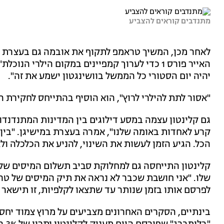
מתנדבים קוראים להצביע
לאחר מכן, המשיך טראמפ לתקוף את אובמה גם בעצרת בצ
האייר פורס 1 כדי לערוך קמפיינים במקום הילרי ה
יהיה יום הסטורי כל הממשל בוושינגטון ישמע את זה".
"אסור לתת להילרי לרוץ", הוא הוסיף בהתייחס לחקירת ה-FBI. "היא פושעת, היא מחקה את המיילים האלה
גם קלינטון עצמה במסע דילוגים בין המדינות המתנדנדו
קרע לאחדות באומה שלנו", אמרה בעצרת במישיגן. "בין
הכל. הגיע הזמן לעשות את השינוי, להניע את הכלכלה ול
קלינטון התייחסה גם למחלוקת סביב תשלום המיסים של
שלו. "אני חושבת שכבר לא נראה את תיק המיסים של טרא
לפרסם אותו בזמן שנותר עד שתצאו לקלפיות, זו תישאר 
בינתיים, הסקרים האחרונים מצביעים על מרוץ צמוד יחסי