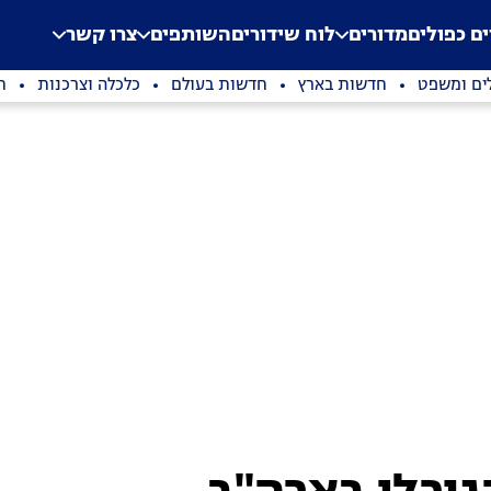
.
Application error: a clien
ים כפולים
מדורים
לוח שידורים
השותפים
צרו קשר
ים ומשפט
חדשות בארץ
חדשות בעולם
כלכלה וצרכנות
ת