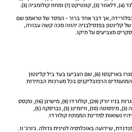
פלורידה, אך דבר אחד ברור - הפסד של טראמפ שם
של קלינטון בפנסילבניה יהווה מכה קשה עבורה,
סקרים מצביעים על תיקו.
הקלפיות ייסגרו בארקנסו (6), שם הצביעו בעד ביל קלינטון
המועמדים הרפובליקנים בכל מערכות הבחירות
הקלפיות נסגרות בניו יורק (29), קולורדו (9), מישיגן (16), טקסס
(38), קנזס (6), לואיזיאנה (8), צפון דקוטה (3), דרום דקוטה (3), מינסוטה (10), וויומינג (3), נברסקה (5),
דת, שידועה באוכלוסיה לטינית גדולה. ג'ורג' וו.