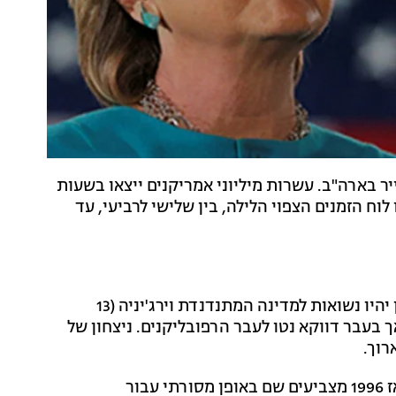
 בארה"ב. עשרות מיליוני אמריקנים ייצאו בשעות
וח הזמנים הצפוי הלילה, בין שלישי לרביעי, עד
העיניים כולן יהיו נשואות למדינה המתנדנדת וירג'יניה (13
ם עבור אובמה, אך בעבר דווקא נטו לעבר הרפובליקנים. ניצחון של
רוך.
גם ג'ורג'יה (16 אלקטורים) תרכז הרבה מתשומת הלב. מאז 1996 מצביעים שם באופן מסורתי עבור