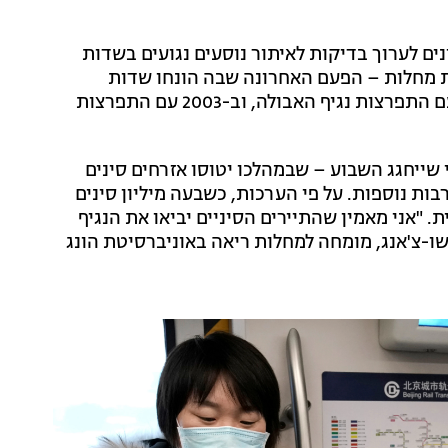
ם לערוך בדיקות לאיתור נוסעים נגועים בשדות
ת מחלות – הפעם האחרונה שבה הונחו שדות
תעופה לבדוק נוסעים הנכנסים למדינה הייתה ב-2014, עם התפרצות נגיף האבולה, וב-2003 עם התפרצות
ייחגג השבוע – שבמהלכו יטוסו אזרחים סינים
ות נוספות. על פי הערכות, כשבעה מיליון סינים
 "אני מאמין שהתיירים הסיניים יביאו את הנגיף
ר לרשת CNN פרופ' דיוויד הו שו-צ'אנג, מומחה למחלות ריאה באוניברסיטת הונג