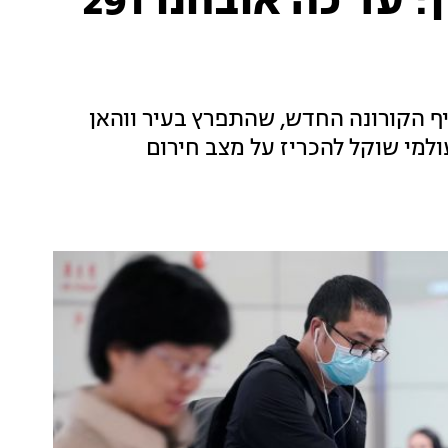
המחלה המסתורית בסין: עד כה אובחנו 291
ף הקורונה החדש, שהתפרץ בעיר ווהאן
ולמי שוקל להכריז על מצב חירום