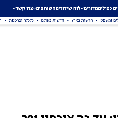
.
Application error: a clien
ים כפולים
מדורים
לוח שידורים
השותפים
צרו קשר
ים ומשפט
חדשות בארץ
חדשות בעולם
כלכלה וצרכנות
ת