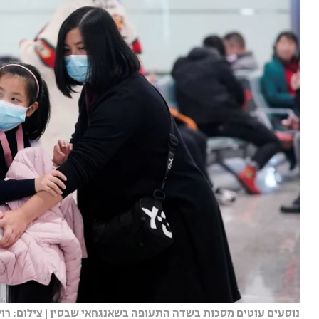
נוסעים עוטים מסכות בשדה התעופה בשאנגחאי שבסין | צילום: רו