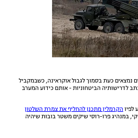
דכנות, כ-120 אלף חיילים רוסים נמצאים כעת בסמוך לגבול אוקראינה, כשבמקביל
תב לדרישותיה הביטחוניות - אותם כידוע המערב
 לפיו
הקרמלין מתכנן להחליף את צמרת השלטון
סקי, במנהיג פרו-רוסי שיקים משטר בובות שיהיה