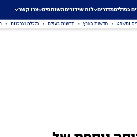
.
Application error: a clien
ים כפולים
מדורים
לוח שידורים
השותפים
צרו קשר
ים ומשפט
חדשות בארץ
חדשות בעולם
כלכלה וצרכנות
ת