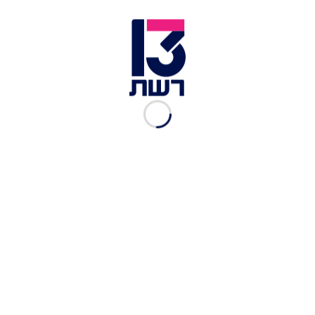
שיוביל לפיטורים ההמוניים. בנוסף הזהירה ההנהלה
את עובדי העריכה של העיתון כי ייתבצעו מספר
שינויים בגלל "הזדמנות של בינה מלאכותית".
המוציא לאור אקסל שפרינגר שלח הודעת מייל לעובדי
החברה ושם כתב כי "למרבה הצער נפרד מעמיתים,
שהתפקיד שלהם בעולם הדיגיטל יכול להתבצע על ידי
AI או בתהליכים אוטומטיים". יש לציין כי חלק
מהשינויים תוכננו ללא קשר לבינה המלאכותית.