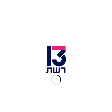
של האדם לטבע קשה להתאושש מפגיעה כל כך
כואבת. אש השריפות כילתה על פי ההערכות בין 120
ל-180 קמ"ר של יערות, כ-34 בני אדם נספו ויותר
מ-3,000 בתים נהרסו. מספיקה נסיעה קצרה מחוץ
לעיר סידני כדי להבין את ממדי האסון כשהנוף הירוק
והשופע מתחלף בן רגע בשממה שחורה ועצים
עירומים.
לכתבות נוספות בחדשות 13:
הפרעות אכילה ובריונות בביה"ס: המאבק האישי של
גרטה תונברג
2.1 מיליון משפחות חיות בישראל; נשואים מרוצים
יותר מחייהם
רה"מ: אקדם מחיקת רישום פלילי לישראלים על
שימוש והחזקה בקנביס