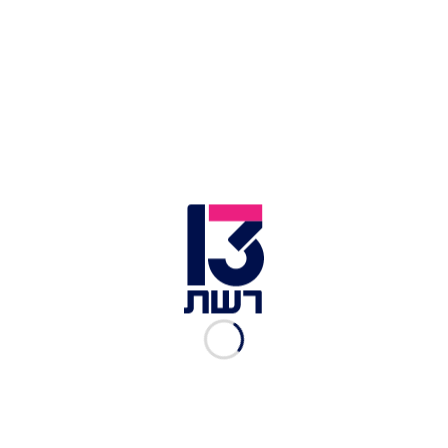
חיים בעלטה. עזה | צילום: רויטרס
"רואים מקבצי נדבות בכל רחוב", הוסיף. "אתה לא יכול
לעבור ברחוב מרוב שיש כאלה. אפשר לראות משפחות
שלמות: בני זוג וילדיהם מסתובבים ומבקשים כסף
מאנשים. יש הרבה אנשים שאין להם כסף לשכר דירה,
ובעל הדירה זרק אותם החוצה - הרחוב הוא קורת הגג
שלהם".