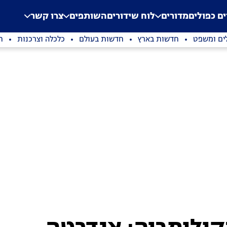
.
Application error: a clien
ים כפולים
מדורים
לוח שידורים
השותפים
צרו קשר
ים ומשפט
חדשות בארץ
חדשות בעולם
כלכלה וצרכנות
ת