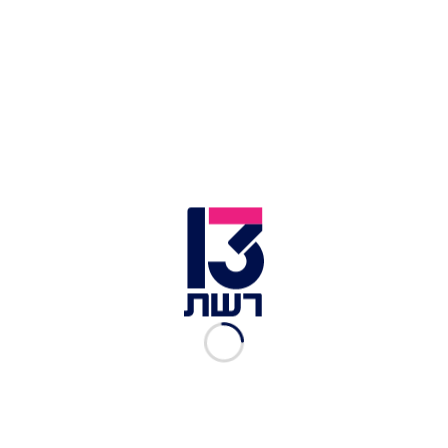
המתפללים הצליחו להשתלט על האישה ולהוציא אותה
מבית הכנסת, אך מיד כשהוציאו אותה, התקרב אליהם
הגבר שהגיע איתה והחל לתקוף אותם באמצעות סכין,
בשעה שקרא לעברם גם הוא הערות אנטישמיות. כמה
מתפללים נפצעו קל כתוצאה מההתפרעות.
לעוד כתבות בנושא אנטישמיות:
חשד לפשע שנאה בארה"ב: צלבי קרס התגלו בבית
כנסת באריזונה
"תמותי, כלבה יהודייה": כרזת השופטת גינסבורג
הושחתה בארה"ב