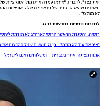
זאת בצד". לדבריו, "איראן עמדה איתן מול הסנקציות ש
מאמרים שהאסטרטגיה של טראמפ נכשלה. אופציות המלחמה
לא מצלצל".
לכתבות נוספות בחדשות 13 >>
רוסיה: "הסגרת ההאקר הרוסי לארה"ב לא תורמת ליחסינ
"איך את עוד לא מתה?": בן 71 מואשם שניסה לרצוח את אשתו
אמזון מציגה: אתר בעברית – ומשלוחים חינם לישראל