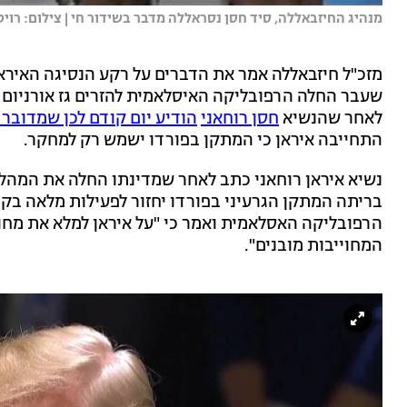
מנהיג החיזבאללה, סיד חסן נסראללה מדבר בשידור חי | צילום: רוי
מזכ"ל חיזבאללה אמר את הדברים על רקע הנסיגה האירא
לאחר שהנשיא
חסן רוחאני
הודיע יום קודם לכן שמדובר 
התחייבה איראן כי המתקן בפורדו ישמש רק למחקר.
נשיא איראן רוחאני כתב לאחר שמדינתו החלה את המהלך 
בריתה המתקן הגרעיני בפורדו יחזור לפעילות מלאה בקר
הרפובליקה האסלאמית ואמר כי "על איראן למלא את מחו
המחוייבות מובנים".