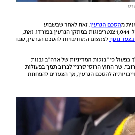
טרס
נית מ
הסכם הגרעין
. זאת לאחר שבשבוע
שעבר החלה הרפובליקה האיסלאמית להזרים גז אורניום ל-1,044 צנטריפוגות במתקן הגרעין בפורדו. זאת,
בצעד נוסף
לצמצום המחויבויות להסכם הגרעין, שבו
בפעול כי "בזכות המדיניות של ארה"ב ובנות
וב". שר החוץ הרוסי סרגיי לברוב תמך בפעולות
ייבויותיה להסכם הגרעין, אך הצעדים להפחתת