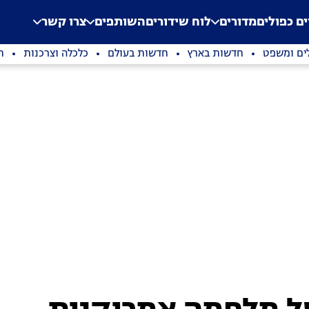
.
Application error: a clien
ים כפולים
מדורים
לוח שידורים
השותפים
צרו קשר
ים ומשפט
חדשות בארץ
חדשות בעולם
כלכלה וצרכנות
ת