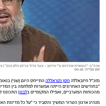
ארה"ב: "העשרת אורניום ע"י איראן – צעד גדול בכיוון הלא נכון" | 
זמן צפייה: 00:42
מזכ"ל חיזבאללה
חסן נסראללה
התייחס היום (שני) בנאומ
מהכוחות המערביים, ואפילו המקומיים ב
לבנון
התכוננו ל
מנהיג ארגון הטרור המשיך והסביר כי "על כל מדינות ה