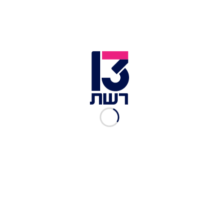
שחקנים מפגינים בהוליווד | צילום: רויטרס