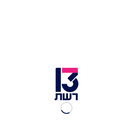
סדנת נרות ארומתרפיים אצל עדי טל | צילום: אבנית סטרולוב
אגם קרעון: פינת מים מוצלת בצד הצפוני של
הקיבוץ
אגם קרעון
הוא אחת הפינות הכי מפתיעות בכפר
סאלד. לא אתר גדול, לא מקום מתוייר מדי, אלא אגם
קטן ושקט שמוכר בעיקר למקומיים ולמי שכבר גילה
את הסוד. מגיעים אליו בהליכה קצרה בין בתי הקיבוץ,
וזה חלק מהקסם שלו.
האגם נמצא בתוך שטח הקיבוץ, מוקף עצים, דשא
וצמחייה, ומתאים לעצירה קצרה ונעימה בטיול באזור.
אפשר לשבת בצל, לעשות פיקניק קטן, לצלם, ליהנות
מהשקט, ופשוט לנשום רגע את הגליל העליון בלי