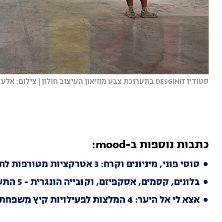
סטודיו DESGINIT בתערוכת צבע מוזיאון העיצוב חולון | צילום: אלעד שריג
כתבות נוספות ב-mood:
סוסי פוני, מיניונים וקרח: 3 אטרקציות מטורפות לחופש הגדול
בלונים, קסמים, אסקפיזם, וקובייה הונגרית - 5 התערוכות של הקיץ
אצא לי אל היער: 4 המלצות לפעילויות קיץ משפחתיות ביערות