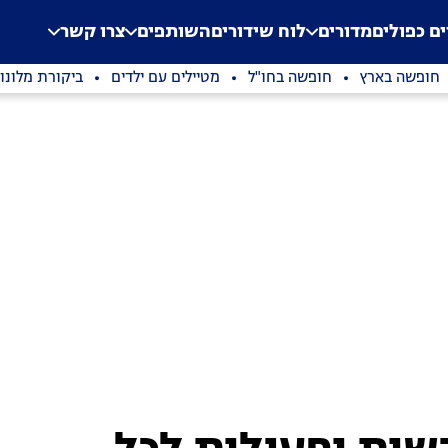
.
Application error: a clien
ים כפולים
מדורים
לוח שידורים
השותפים
צרו קשר
חופשה בארץ
חופשה בחו"ל
מטיילים עם ילדים
ביקורת מלונו