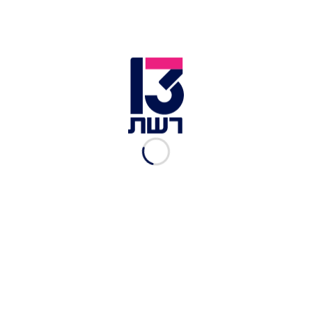
תערוכת בלונים מהאגדות | צילום: באדיבות האנגר 11
3. תערוכת הקובייה ההונגרית
התערוכה, שכבשה מעל 30 מיליון מבקרים ברחבי
העולם ושברה שיאי גינס, מגיעה לישראל ומציגה את
היצירות המפורסמות בעולם כשהן בנויות מכ-80,000
קוביות.
התערוכה היא למעשה הפנינג ענק של הקובייה