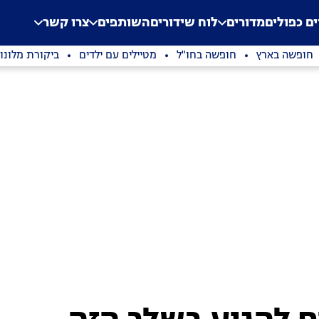
.
Application error: a clien
ים כפולים
מדורים
לוח שידורים
השותפים
צרו קשר
חופשה בארץ
חופשה בחו"ל
מטיילים עם ילדים
ביקורת מלונו