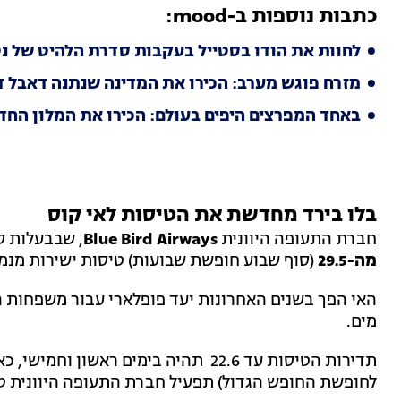
כתבות נוספות ב-mood:
לחוות את הודו בסטייל בעקבות סדרת הלהיט של נ
מזרח פוגש מערב: הכירו את המדינה שנתנה דאבל ד
באחד המפרצים היפים בעולם: הכירו את המלון הח
בלו בירד מחדשת את הטיסות לאי קוס
חברת התעופה היוונית
Blue Bird Airways
, שבבעלות ס
מה-29.5
(סוף שבוע חופשת שבועות) טיסות ישירות מנמל התעופה בן ג
האי הפך בשנים האחרונות יעד פופלארי עבור משפחות 
מים.
לחופשת החופש הגדול) תפעיל חברת התעופה היוונית טיס