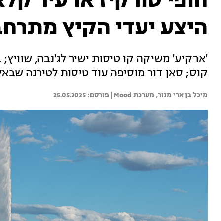
חופי טורקיז או עיר ק
היצע יעדי הקיץ מתרחב
'ארקיע' משיקה קו טיסות ישיר לג'נבה, שוויץ;
קוס; סאן דור מוסיפה עוד טיסות לטירנה שבאל
מיכל בן ארי מנור, 
מערכת Mood | 
25.05.2025