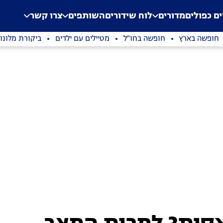
.
Application error: a clien
ים כפולים
מדורים
לוח שידורים
השותפים
צרו קשר
חופשה בארץ
חופשה בחו"ל
מטיילים עם ילדים
ביקורת מלונו