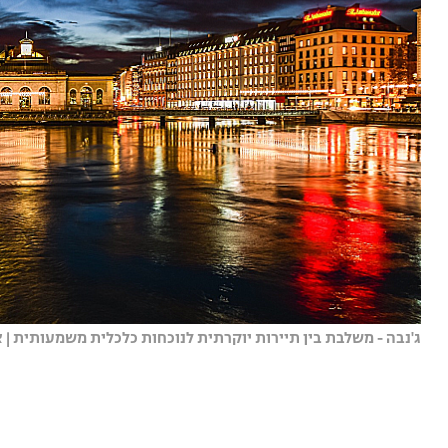
ג'נבה - משלבת בין תיירות יוקרתית לנוכחות כלכלית משמעותית | צילום: he Schindler from Pixabay