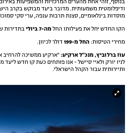
בנוסף, זוהי אחת מהערים המרכזיות והמשפיעות באירופה
ודיפלומטית משמעותית. מדובר ביעד מבוקש בקרב הישראל
מוסדות בינלאומיים, סצנת תרבות ענפה, ערי סקי סמוכות
הקו החדש יחל את פעילותו החל
מה-7 ביולי
בתדירות של 
מחירי הטיסות:
החל מ-199
דולר לכיוון.
עוז ברלוביץ, מנכ"ל ארקיע:
"ארקיע ממשיכה להרחיב את 
לניו יורק ולאיי סיישל - אנו פותחים כעת קו חדש ליעד מ
ותיירותית עבור הקהל הישראלי.