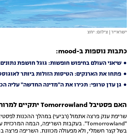
ישראייר | צילום: יחצ
כתבות נוספות ב-mood:
שיאני העולם בחיפוש חופשות: גוגל חושפת נתונים
פתחו את הארנקים: הטיסות הזולות ביותר לאוגוסט 025
גן עדן טרופי: תכירו את ה"מדינה החדשה" עליה הכ
האם פסטיבל Tomorrowland יתקיים למרות השריפה?
שריפת ענק פרצה אתמול (רביעי) במהלך ההכנות לפסטיב
"Tomorrowland". בעקבות השריפה, הבמה המ