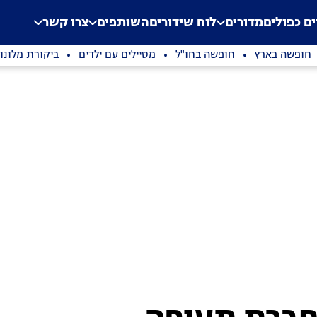
.
Application error: a clien
ים כפולים
מדורים
לוח שידורים
השותפים
צרו קשר
חופשה בארץ
חופשה בחו"ל
מטיילים עם ילדים
ביקורת מלונו