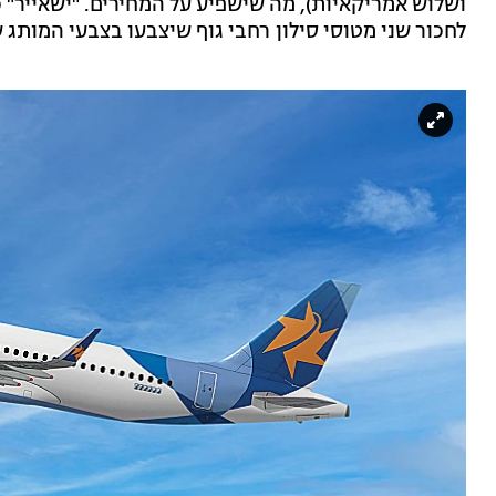
ושלוש אמריקאיות), מה שישפיע על המחירים. "ישאייר" כפ
לחכור שני מטוסי סילון רחבי גוף שיצבעו בצבעי המותג ש