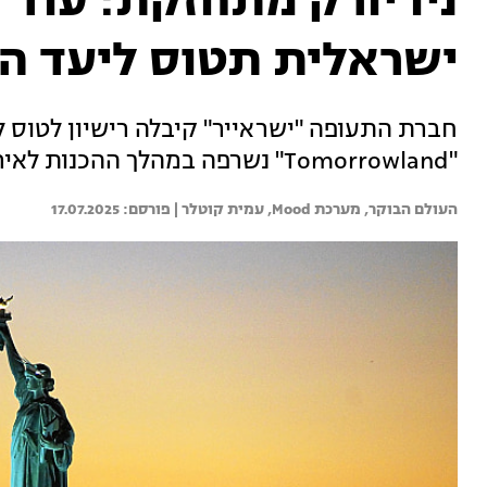
ניו יורק מתחזקת: עוד
ישראלית תטוס ליעד ה
חברת התעופה "ישראייר" קיבלה רישיון לטוס ל
"Tomorrowland" נשרפה במהלך ההכנות לאירוע. עמית קוטלר עם חדשות מסביב לעולם
העולם הבוקר, 
מערכת Mood, 
עמית קוטלר | 
17.07.2025