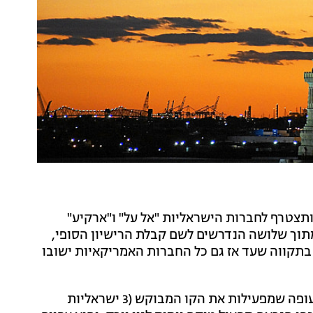
 ותצטרף לחברות הישראליות "אל על" ו"ארקיע"
תוך שלושה הנדרשים לשם קבלת הרישיון הסופי,
א יקרה בעתיד הקרוב, אלא רק לקראת אביב 2026 - בתקווה שעד אז גם כל החברות האמריקאיות ישובו
בענף התיירות מקווים שבאביב הבא תהיינה 6 חברות תעופה שמפעילות את הקו המבוקש (3 ישראליות