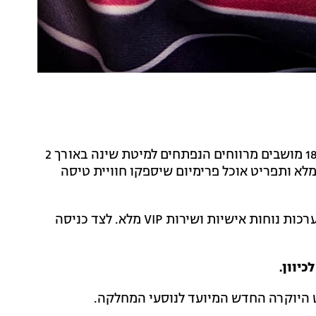
מחלקת העסקים החדשה, מדוגמת ומפנקת, היא כוללת 18 מושבים מרווחים הנפתחים למיטת שינה באורך 2
ר, כבודה מורחבת, ערכות נוחות אישיות, שירות VIP מלא ותפריט אוכל פרימיום שיספקו חוויית טיסה
לקוחות מחלקת העסקים יזכו לתוספת כבודה מורחבת, ערכות נוחות אישיות ושירות VIP מלא. לצד כניסה
 היוקרה החדש המיועד לנוסעי המחלקה.