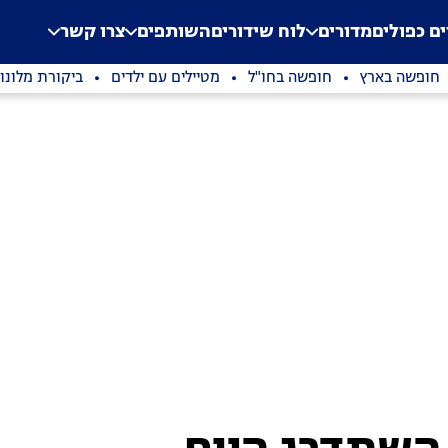
.
Application error: a clien
ים כפולים
מדורים
לוח שידורים
השותפים
צרו קשר
חופשה בארץ
חופשה בחו"ל
מטיילים עם ילדים
ביקורת מלונו