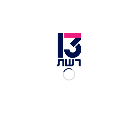
7. סוצ'בה, רומניה
רובכם בוודאי לא פינטזתם על העיר הרומנית סוצ'בה
כיעד לטיולים, אבל חברת התעופה
וויזאייר
בחרה
לצרף אותה לרשת היעדים של ויזאייר ברומניה. הקו
לסוצ'בה יחל לפעול ב-9 בינואר 2023 ויהיה על בסיס 2
טיסות שבועיות.