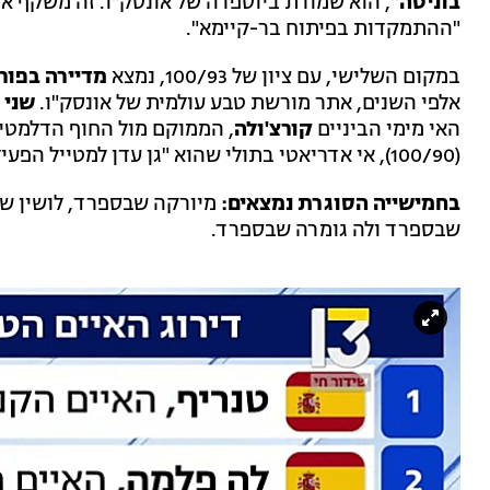
בוניטה"
, הוא שמורת ביוספרה של אונסק"ו. זה משקף א
"ההתמקדות בפיתוח בר-קיימא".
במקום השלישי, עם ציון של 100/93, נמצא
מדיירה בפור
אלפי השנים, אתר מורשת טבע עולמית של אונסק"ו.
שני 
האי מימי הביניים
קורצ'ולה
, הממוקם מול החוף הדלמטי, הגיע למ
(100/90), אי אדריאטי בתולי שהוא "גן עדן למטייל הפעיל".
בחמישייה הסוגרת נמצאים:
מיורקה שבספרד, לושין שב
שבספרד ולה גומרה שבספרד.