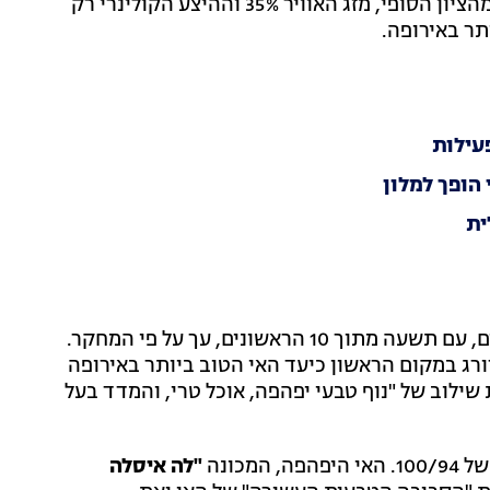
למשקל שונה, כאשר הטבע והשטחים הירוקים היוו 45% מהציון הסופי, מזג האוויר 35% וההיצע הקולינרי רק
תר באירופה.
עילות
ית
אשונים, עך על פי המחקר.
רג במקום הראשון כיעד האי הטוב ביותר באירופה
שילוב של "נוף טבעי יפהפה, אוכל טרי, והמדד בעל
המכונה
"לה איסלה