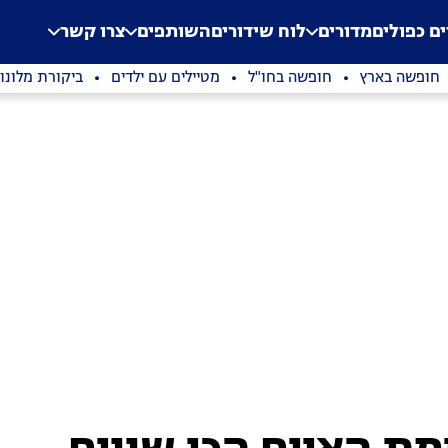
.
Application error: a clien
ים כפולים
מדורים
לוח שידורים
השותפים
צרו קשר
חופשה בארץ
חופשה בחו"ל
מטיילים עם ילדים
ביקורת מלונו