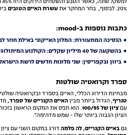
20%. לבסוף, בחר המחקר את
עשרת האיים הטובים
ביו
כתבות נוספות ב-mood:
הנסיכה המתעוררת: המלון האייקוני באילת חוזר לפ
בהשקעה של 40 מיליון שקלים: הקולנוע המיתולוגי הופך למלון
ביוון ובקפריסין: שני מלונות חדשים לרשת הישראל
ספרד וקרואטיה שולטות
מבחינת הדירוג הכללי, האיים בספרד ובקרואטיה שולטים, עם תשעה מתוך 10 הר
טנריף
, הגדול ביותר מבין
האיים הקנריים של ספרד,
מדו
עם
ציון של 100/95
. הוא תפס את המקום הראשון בזכות 
הציון הגבוה ביותר שלו - שמש מדהימה".
גם
באיים הקנריים, לה פלמה
דורג במקום השני עם ציון של 100/94. האי היפהפה, 