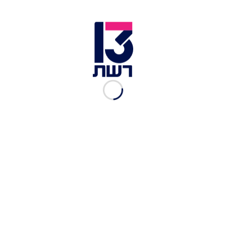
חוף בורש (Borsh Beach) באלבניה | צילום: shutterstock
כתבות נוספות ב-mood:
סוף סוף זה קורה: האתר הכי אהוב בארץ נפתח מחדש
המלון החדש והיוקרתי בתל אביב נפתח החודש
להזמנות
מבצע לפסח: 20% הנחה על כל הטיסות של ארקיע
(למעט ניו יורק)
הסיבה לצמצום הטיסות של ארקיע לאילת
בעקבות החלטת הממשלה להפחית את השתתפותה
בהוצאות הביטחון, מה שישית עלויות נוספות על
חברות התעופה, חברת ארקיע הודיעה כי היא