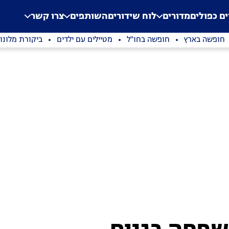
.
Application error: a clien
ים כפולים
מדורים
לוח שידורים
השותפים
צרו קשר
חופשה בארץ
חופשה בחו"ל
מטיילים עם ילדים
ביקורת מלונו