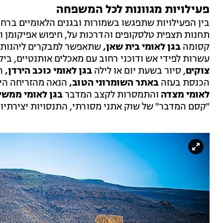
פעילויות מגוונות לכל המשפחה
בין הפעילויות שתפגשו בשמורות ובגנים הלאומיים ברחב
תחנות תצפית טלסקופים והדרכות על, חיפוש אפיקומן 
קסומה
בגן לאומי בית שאן,
שתאפשר למבקרים ליהנות 
עשרות לפידי אש ודוכני רחוב עם מאכלים אותנטיים, בי
צוקים
, סיור בשעת יום או לילה
בגן לאומי כוכב הירדן,
הי
הכנסת בעזה
באתר השומרוני הטוב,
הנאה מהזריחה היפ
לאומי מצדה
והתמסרות לקצב המדבר
בגן לאומי ממשי
"קסם המדבר" של שוק אתני מסורתי, התנסויות יצירתיות