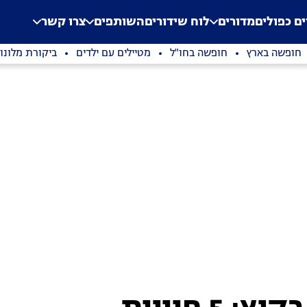
.
Application error: a clien
ים כפולים
מדורים
לוח שידורים
השותפים
צרו קשר
חופשה בארץ
חופשה בחו"ל
מטיילים עם ילדים
ביקורת מלונו