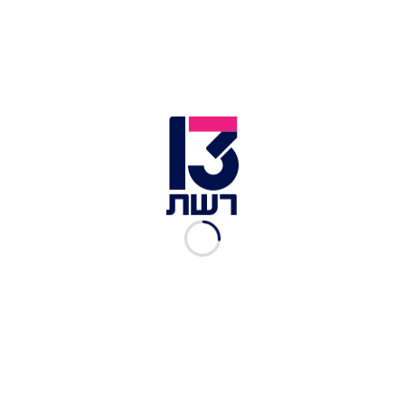
5. תערוכת "עולם החיות המופלא"
מה:
תערוכת ענק חווייתית ואינטראקטיבית עם כ־60
מיצגי חיות ענק מרהיבים על רקעים המדמים את
סביבת המחיה הטבעית שלהם, הצגה משולבת
"מסע
בין עולמות"
עם שחקן והקרנות, מתחמי צילום,
מתחם Fun Zone למשחק ופעילות, וחוויה רב־חושית
של צלילה עם כרישים, האזנה ללווייתנים, מפגש עם
חיות הג’ונגל והסוואנה והצצה לעולם החרקים המוגדל
לממדי ענק.
מתי:
16 ביולי ועד 15 באוגוסט
היכן:
מרכז הקונגרסים חיפה
עלות:
119-49 שקלים