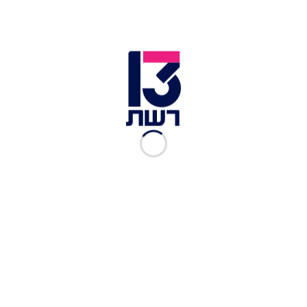
כתבות נוספות ב-mood:
המלון שמציע חוויית אירוח אירופאית בכל עונה בשנה
הכי חו"ל בארץ - הכפר שייקח אתכם למסע של קסם
בגליל
חוזרים לשתות קפה בצפון: עגלות קפה ומסלולי טיול
לסופ"ש
דגשים להתנהלות ביציאה לשלג:
זו הזדמנות לצאת, ליהנות מהשלג, לנשום את האוויר
הצלול ולהתרגש מהיופי – אבל חשוב להיערך מראש
ולשמור על הבטיחות:
🔹
נזהרים משדות מוקשים
- השלג עלול לכסות
שלטים וגדרות. טיילו רק בשבילים מסומנים ומוכרים,