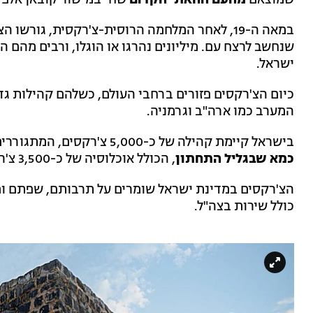
שמוצאם
מהעם החאתי הקדום
שחי במישור קובאן אלפי 
במאה ה-19, לאחר המלחמה הרוסית-צ'רקסית, גור
שנחשב לרצח עם. מיליונים נהרגו או הוגלו, ורבים מהם 
ישראל.
כיום הצ'רקסים פזורים ברחבי העולם, כשלהם קהילות גדו
המערב כמו ארה"ב וגרמניה.
בישראל קיימת קהילה של כ-5,000 צ'רקסים, המתגוררים בשני כפרים –
כמא שבגליל התחתון
, הכולל אוכלוסיה של כ-3,500 צ'רקסים.
הצ'רקסים במדינת ישראל שומרים על תרבותם, שפתם ו
כולל שירות בצה"ל.