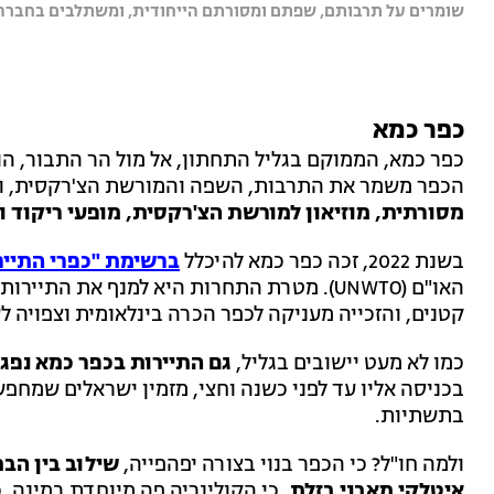
שומרים על תרבותם, שפתם ומסורתם הייחודית, ומשתלבים בחברה ה
כפר כמא
הכפר משמר את התרבות, השפה והמורשת הצ'רקסית, ומצ
מסורתית, מוזיאון למורשת הצ'רקסית, מופעי ריקוד ופ
בשנת 2022, זכה כפר כמא להיכלל
ברשימת "כפרי התייר
האו"ם (UNWTO). מטרת התחרות היא למנף את הת
קטנים, והזכייה מעניקה לכפר הכרה בינלאומית וצפויה ל
כמו לא מעט יישובים בגליל,
גם התיירות בכפר כמא נפג
בכניסה אליו עד לפני כשנה וחצי, מזמין ישראלים שמחפ
בתשתיות.
ולמה חו"ל? כי הכפר בנוי בצורה יפהפייה,
שילוב בין הבת
איטלקי מאבני בזלת,
כי הקולינריה פה מיוחדת במינה, כ