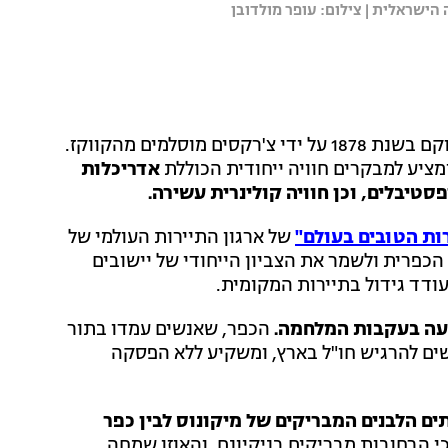
ישראלית | צילום: עופר מולדובן
כפר כמא, הממוקם בגליל התחתון, אל מול הר התבור, הוקם בשנת 1878 על ידי צ'רקסים מוסלמים מהקווקז.
יע למבקרים חוויה ייחודית הכוללת
אדריכלות
סטיבלים, וכן חוויה קולינרית עשירה.
ות הטובים בעולם"
של ארגון התיירות העולמי של
יירות הכפרית ולשמר את הצביון הייחודי של יישובים
עודד גידול בתיירות המקומית.
עה בעקבות המלחמה.
הכפר, שאנשים עמדו בתור
שים להרגיש חו"ל בארץ, ומשקיע ללא הפסקה
ים הלבנים המבריקים של מיקונוס לבין כפר
י הרחובות מבריקים בניקיונם, והאוזן שמחה