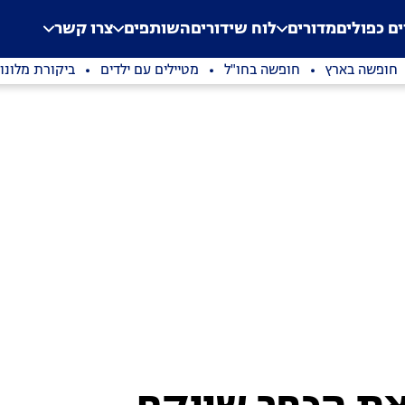
.
Application error: a clien
ים כפולים
מדורים
לוח שידורים
השותפים
צרו קשר
חופשה בארץ
חופשה בחו"ל
מטיילים עם ילדים
ביקורת מלונו