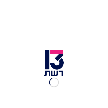
כתובת
: סירקין 3, חיפה
פלאביו פסטה בגינת סירקין | צילום: מיכל מנור
מרכז "פירמידה", ואדי סאליב
"פירמידה"
הוא מרכז לאמנות עכשווית השוכן ממש
מעל
שוק הפשפשים של חיפה
, במבנה שנבנה כבית