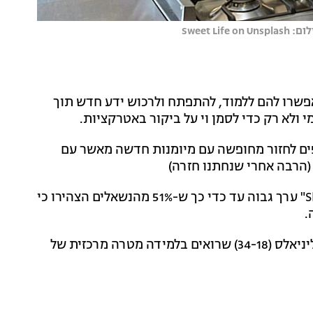
פשרו להם ללמוד, להתפתח ולרכוש ידע חדש תוך
י ולא רק כדי לסמן וי על ביקור באטרקציות.
ם מעדיפים לחזור מחופשה עם מיומנות חדשה מאשר עם
(הרבה אחרי שנחתנו חזרה)
התייר הישראלי רואה ב-"Skilliday" ערך גבוה עד כדי כך ש-51% מהנשאלים הצהירו כי
.
המגמה חזקה במיוחד בקרב דור ה-Z והמיליניאלס (34-18) שרואים בלמידה מטרה מרכזית של