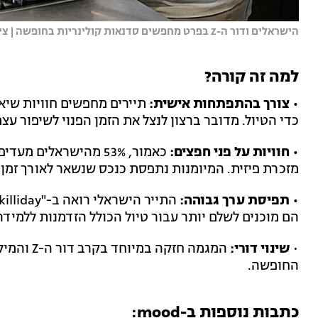
הישראלים ודור ה-Z בפרט מחפשים סדנאות קולינריות בחופשה | צילום: Sweet Life on Unsplash
למה זה קורה?
• צורך בהתפתחות אישית:
תיירים מחפשים חוויות שיא
כדי הטיול. מדובר ברצון לנצל את הזמן הפנוי לשיפור עצמ
• חוויות על פני חפצים:
כאמור, 53% מהישראלי
מזכרת פיזית. המיומנות נתפסת כנכס שנשאר לאורך זמן 
• תפיסת ערך גבוהה:
הם מוכנים לשלם יותר עבור טיול הכולל הזדמנות ללמידה
•
שינוי דורי:
החופשה.
כתבות נוספות ב-mood: