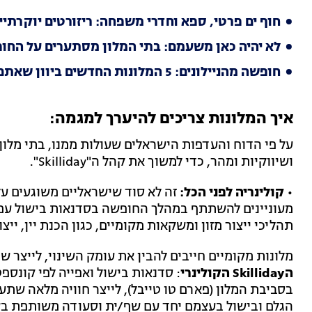
חוף ים פרטי, ספא וחדרי משפחה: ריזורטים יוקרתיים
לא יהיה כאן משעמם: בתי המלון מסתערים על החו
חופשה מהניילונים: 5 המלונות החדשים ביוון שאתם חייבים להכיר הקיץ
איך המלונות צריכים להיערך למגמה:
על פי הדוח והעדפות הישראלים שעולות ממנו, בתי מלו
ושיווקיות ומהר, כדי למשוך את קהל ה"Skilliday".
• קולינריה לפני הכל:
תהליכי ייצור מזון ומשקאות מקומיים, כגון הכנת יין, ייצו
מלונות מקומיים חייבים להבין את עומק השינוי, לייצר ש
הSkilliday הקולינרי
: סדנאות בישול ואפייה לפי קונספ
בסביבת המלון (פארם טו טייבל), לייצר חוויה מלאה שתע
הגלם ובישול בעצמם יחד עם שף/ית וסעודה משותפת בשק