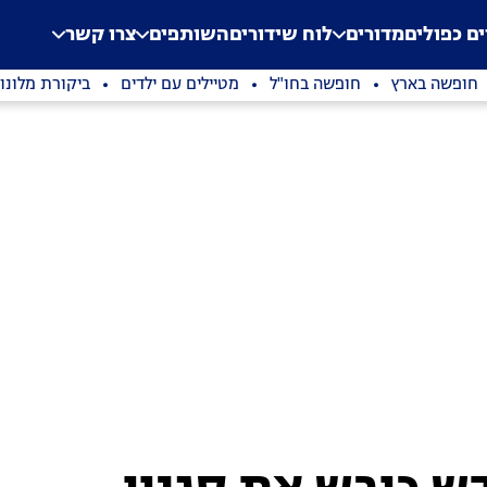
.
Application error: a clien
ים כפולים
מדורים
לוח שידורים
השותפים
צרו קשר
חופשה בארץ
חופשה בחו"ל
מטיילים עם ילדים
ביקורת מלונו