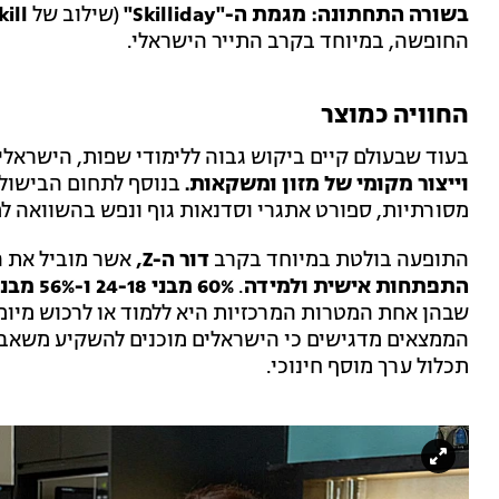
בשורה התחתונה:
מגמת ה-"Skilliday"
(שילוב של
Skill ו-Holiday
החופשה, במיוחד בקרב התייר הישראלי.
החוויה כמוצר
בעוד שבעולם קיים ביקוש גבוה ללימודי שפות, הישראלי
וייצור מקומי של מזון ומשקאות.
בנוסף לתחום הבישול, 
מסורתיות, ספורט אתגרי וסדנאות גוף ונפש בהשוואה למ
התופעה בולטת במיוחד בקרב
דור ה-Z,
אשר מוביל את 
התפתחות אישית ולמידה
.
60% מבני 24-18 ו-56% מבני 34-25
שבהן אחת המטרות המרכזיות היא ללמוד או לרכוש מיומנ
הממצאים מדגישים כי הישראלים מוכנים להשקיע משאב
תכלול ערך מוסף חינוכי.