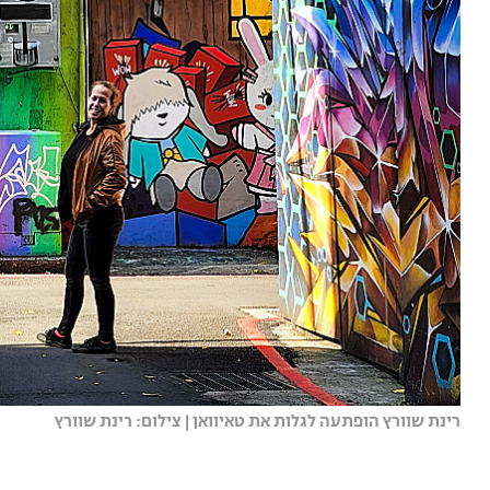
רינת שוורץ הופתעה לגלות את טאיוואן | צילום: רינת שוורץ