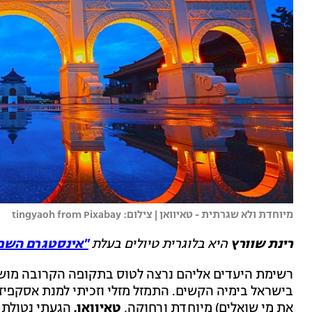
מיוחדת ולא שגרתית - טאיוואן | צילום: tingyaoh from Pixabay
רינת שוורץ
היא בלוגרית טיולים בעלת
"אינסטגרם השפי
רשימת היעדים אליהם נרצה לטוס בתקופה הקרובה מוש
בישראל בימיה הקשים. התמזל מזלי וזכיתי למנת אסקפיזם
את מי שואלים) מיוחדת ורחוקה,
טאיוואן.
הגעתי נטולת 