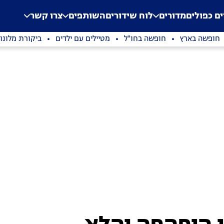
.
Application error: a clien
ים כפולים
מדורים
לוח שידורים
השותפים
צרו קשר
חופשה בארץ
חופשה בחו"ל
מטיילים עם ילדים
ביקורת מלונו