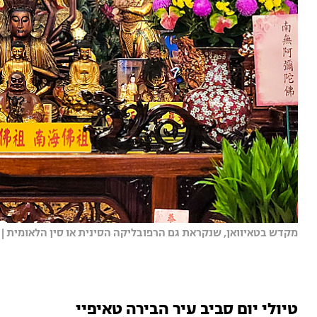
מקדש בטאיוואן, שנקראת גם הרפובליקה הסינית או סין הלאומית | צ
טיולי יום סביב עיר הבירה טאיפיי