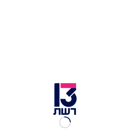
מון בלאן. צילום: תאיר פאר
פארק האיילים
רבע שעה נסיעה משאמוני נמצאת נקודת התצפית
המרשימה ביותר באזור על המון בלאן,
פארק Merlet,
או בכינויו פארק האיילים
. על פני עשרות דונמים
ברכס הררי המקביל לשאמוני, משתרע פארק רחב
ידיים, בו מסתובבים בצורה חופשית לחלוטין בעלי
חיים הגדלים באזור, בהם איילים, יחמורים ואלפקות.
מומלץ לשריין לביקור במקום לכל הפחות שעתיים של
שיטוט במסלולים ובפינות החמד אל מול הנופים