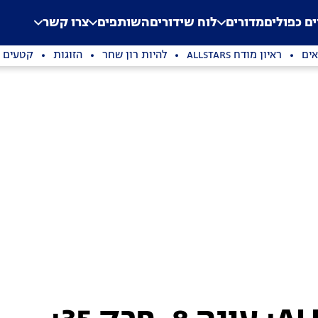
.
Application error: a clien
ים כפולים
מדורים
לוח שידורים
השותפים
צרו קשר
ים
ראיון מודח ALLSTARS
להיות רון שחר
הזוגות
קטעים נ