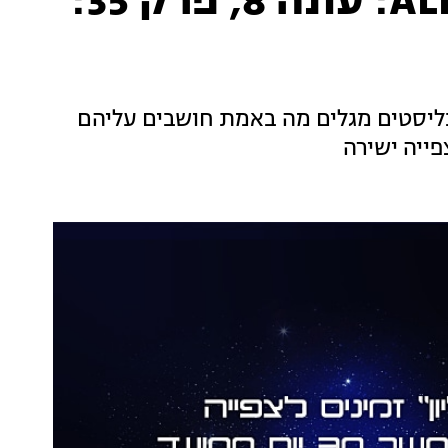
המירוץ למיליון ALLSTARS: עונה 8, פרק 35:
יינליסטים מגלים מה באמת חושבים עליהם
פייה ישירה