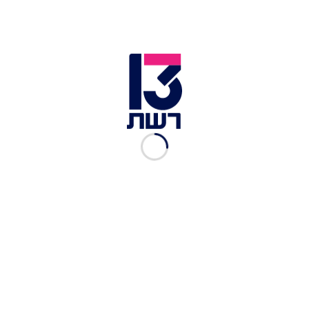
זמן צפייה: 01:09:52
בדיוק בשלב שבו חייבים להעביר הילוך, ליעל ויוסיאל
נגמר האוויר! תראו איך מרוץ אופניים לוקח אותם אל
קצה גבול היכולת ועומד לשבור אותם. האם בשבילם
זה סוף המירוץ? דרמה גדולה בקמבודיה!
עוד באתר:
יופי עוצר נשימה: המסלול המושלם בקמבודיה
הכירו את המקומות הכי הזויים להצעות נישואים