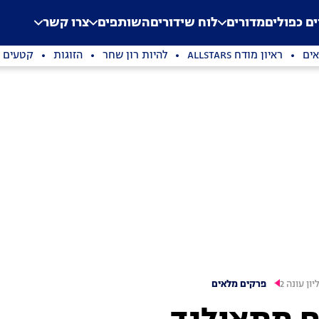
.
Application error: a clien
ים כפולים
מדורים
לוח שידורים
השותפים
צרו קשר
ים
ראיון מודח ALLSTARS
להיות רון שחר
הזוגות
קטעים נ
ון עונה 2
פרקים מלאים