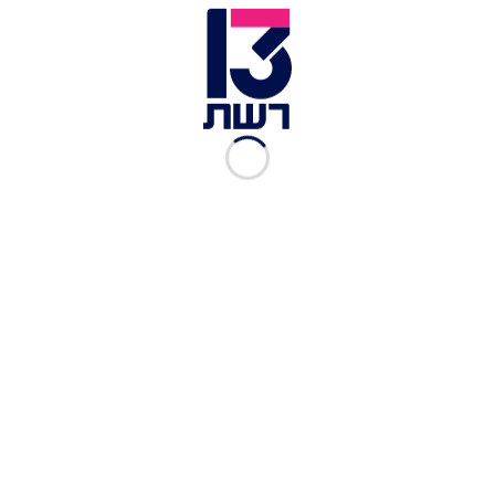
צילום תמונה ראשית: הישרדות
זמן צפייה: 02:47
כתבות נוספות:
איזה שורד רשם ירידה באינסטגרם מהפרק הראשון -
ומי ניצחה בקרב בין דורין לגל?
"את אישה סופר חזקה ואת יודעת מה קורה לחזקים.
תתעוררי!": השיחה המפתיעה בין נטשה וגל
"אני יהודייה כשרה, התגייסתי לצה"ל נולדתי בארץ -
אבל הטוקבקיסטים לא מסתכלים מעבר לנראות שלי"