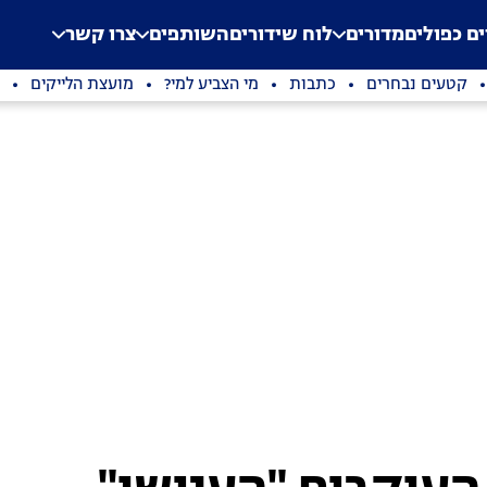
.
Application error: a clien
ים כפולים
מדורים
לוח שידורים
השותפים
צרו קשר
קטעים נבחרים
כתבות
מי הצביע למי?
מועצת הלייקים