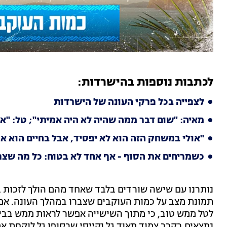
לכתבות נוספות בהישרדות:
לצפייה בכל פרקי העונה של הישרדות
מאיה: "שום דבר ממה שהיה לא היה אמיתי"; טל: "א
"אולי במשחק הזה הוא לא יפסיד, אבל בחיים הוא אפ
כשמריחים את הסוף - אף אחד לא בטוח: כל מה שצר
נותרנו עם שישה שורדים בלבד שאחד מהם הולך לזכות בש
תמונת מצב על כמות העוקבים שצברו במהלך העונה. א
לטל ממש טוב, כי מתוך השישייה אפשר לראות ממש בבירו
נמצאים בקרב צמוד מאוד גל וקייסי שבסופו גל לוקחת את