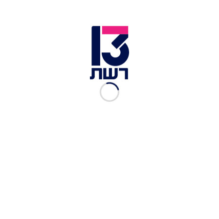
זמן צפייה: 07:57
חמשת המודחים קמים ליום חדש בוילה ומחליטים
לשחק יחד מגוון משחקי חברה משעשעים: משחק 21
שאלות מבדר, הטלת חיצים מאתגרת וערב בנות מלא
פינוקים, נשיות ופאן. צפו עכשיו בפרק המלא של "וילת
המודחים"
עורך ובמאי:
דובה שרמן
עורכת וידאו:
רונית שוקרון
מפיק:
אייל סלומון
עוד על "הישרדות
":
לחצו כאן – כדי לצפות בפרקים של הישרדות