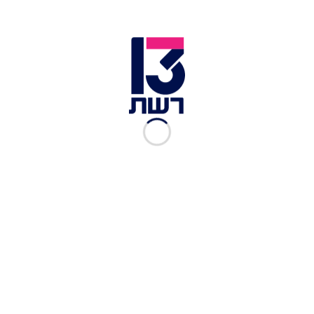
זמן צפייה: 10:44
לאחר שהפסידה במשימה מול
מנגיסטו
, הודחה
מהמשחק ועזבה את אי המתים, הגיעה
טניטה פבר
אל
וילת המודחים וחברה אל
עדי
,
דניאל
,
ניקולה
ו
אלון
שקיבלו אותה בזרועות פתוחות ובקבלת פנים
חמה. צפו עכשיו בפרק התשיעי של "וילת המודחים"
עורך ובמאי:
דובה שרמן
עורכת וידאו:
רונית שוקרון
מפיק:
אייל סלומון
עוד על "הישרדות
":
לחצו כאן – כדי לצפות בפרקים של הישרדות