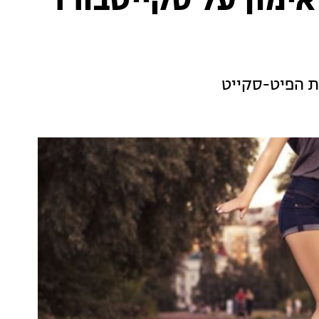
אימון על סקייטבורד
ת הפיט-סקייט