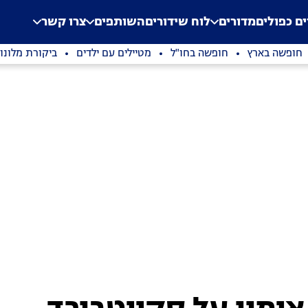
.
Application error: a clien
ים כפולים
מדורים
לוח שידורים
השותפים
צרו קשר
חופשה בארץ
חופשה בחו"ל
מטיילים עם ילדים
ביקורת מלונו