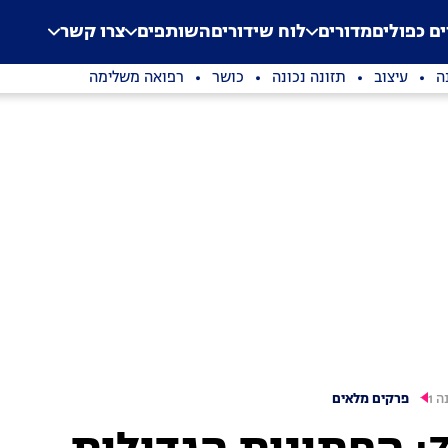
.
Application error: a clien
ים כפולים
מדורים
לוח שידורים
השותפים
צרו קשר
ה
עיצוב
תזונה נכונה
כושר
רפואה משלימה
ה 1
פרקים מלאים