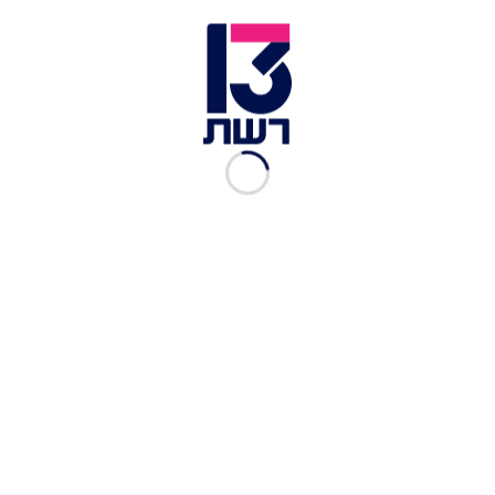
בתחפושת. גזרות נמוכות לא מתאימות כמעט לאף
אחת כיוון שהן מייצרות קו רוחב במקום הכי רחב -
באגן, ולשם העין תימשך. העדיפי גזרה גבוהה וחגורה
(אלא אם את במבנה עגול, כמו בטן הריונית).
התאימי את האופנה למבנה הגוף שלך | צילום: shutterstock