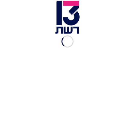
ג'ינס בגזרת מאמ | צילום: שני גורן
דגמ"ח (cargo)-
אחת הגזרות הטרנדיות שיש כיום-
ג'ינס בגזרה ישרה או מעט מתרחבת עם כיסים לאורך
הרגל. גזרה זו, כמו הגזרה הישרה, יכולה להתאים לכולן
ובלבד שמדובר בגזרה ישרה, עם מעט כיסים ושאינם
גדולים ונפוחים מידי.